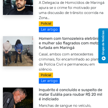
A Delegacia de Homicídios de Maringá
apura se o crime foi motivado por
uma discussão de trânsito ocorrida na
Zona...
Policial
Ler artigo
Grupo de Notícias
Homem com tornozeleira eletrônica
e mulher são flagrados com moto
furtada em Maringá
Casal, ambos com antecedentes
criminais, foi encaminhado ao plantão
da Polícia Civil e permaneceu em
silêncio.
Policial
Ler artigo
Inquérito é concluído e suspeito de
matar Eulália para roubar R$ 20 mil
é indiciado
Manchas de sangue no veículo,