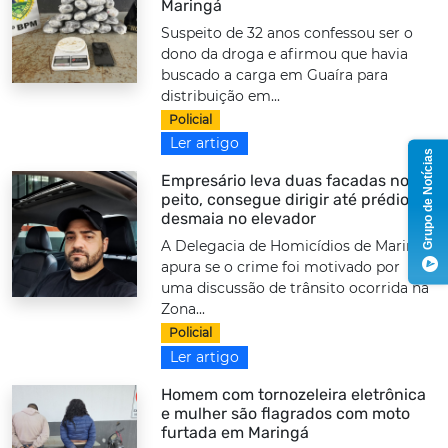
Maringá
Suspeito de 32 anos confessou ser o
dono da droga e afirmou que havia
buscado a carga em Guaíra para
distribuição em...
Policial
Ler artigo
Grupo de Notícias
Empresário leva duas facadas no
peito, consegue dirigir até prédio e
desmaia no elevador
A Delegacia de Homicídios de Maringá
apura se o crime foi motivado por
uma discussão de trânsito ocorrida na
Zona...
Policial
Ler artigo
Homem com tornozeleira eletrônica
e mulher são flagrados com moto
furtada em Maringá