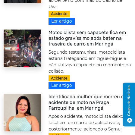
acidente no pontilhão do Cacho de
Uva.
Acidente
Ler artigo
Motociclista sem capacete fica em
estado gravíssimo após bater na
traseira de carro em Maringá
Segundo testemunhas, motociclista
estaria trafegando em zigue-zague e
não utilizava capacete no momento da
colisão.
Acidente
Ler artigo
Grupo de Notícias
Identificada mulher que morreu em
acidente de moto na Praça
Farroupilha, em Maringá
Após o acidente, motociclista deixou o
local em um carro de aplicativo e,
posteriormente, acionado o Samu.