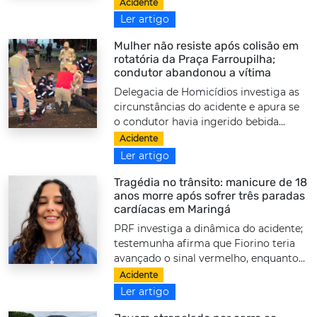
Acidente
Ler artigo
Mulher não resiste após colisão em
rotatória da Praça Farroupilha;
condutor abandonou a vítima
Delegacia de Homicídios investiga as
circunstâncias do acidente e apura se
o condutor havia ingerido bebida...
Acidente
Ler artigo
Tragédia no trânsito: manicure de 18
anos morre após sofrer três paradas
cardíacas em Maringá
PRF investiga a dinâmica do acidente;
testemunha afirma que Fiorino teria
avançado o sinal vermelho, enquanto...
Acidente
Ler artigo