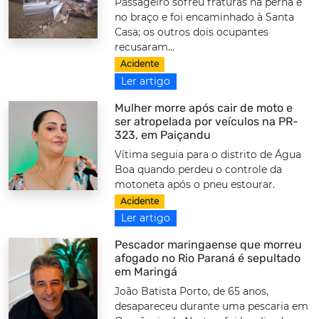
Passageiro sofreu fraturas na perna e
no braço e foi encaminhado à Santa
Casa; os outros dois ocupantes
recusaram...
Acidente
Ler artigo
Mulher morre após cair de moto e
ser atropelada por veículos na PR-
323, em Paiçandu
Vítima seguia para o distrito de Água
Boa quando perdeu o controle da
motoneta após o pneu estourar.
Acidente
Ler artigo
Pescador maringaense que morreu
afogado no Rio Paraná é sepultado
em Maringá
João Batista Porto, de 65 anos,
desapareceu durante uma pescaria em