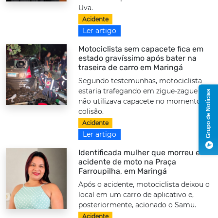
Uva.
Acidente
Ler artigo
Motociclista sem capacete fica em
estado gravíssimo após bater na
traseira de carro em Maringá
Segundo testemunhas, motociclista
estaria trafegando em zigue-zague e
Grupo de Notícias
não utilizava capacete no momento da
colisão.
Acidente
Ler artigo
Identificada mulher que morreu em
acidente de moto na Praça
Farroupilha, em Maringá
Após o acidente, motociclista deixou o
local em um carro de aplicativo e,
posteriormente, acionado o Samu.
Acidente