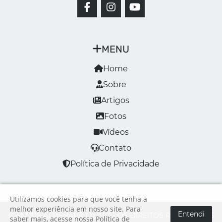
MENU
Home
Sobre
Artigos
Fotos
Vídeos
Contato
Política de Privacidade
Utilizamos cookies para que você tenha a
melhor experiência em nosso site. Para
Entendi
© ANDRÉ ALMENARA | TODOS OS DIREITOS RESERVADOS
saber mais, acesse nossa
Política de