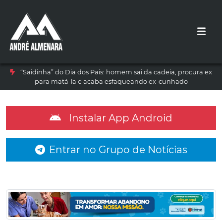
“Saidinha” do Dia dos Pais: homem sai da cadeia, procura ex
para matá-la e acaba esfaqueando ex-cunhado
Instalar App Android
Entrar no Grupo de Notícias