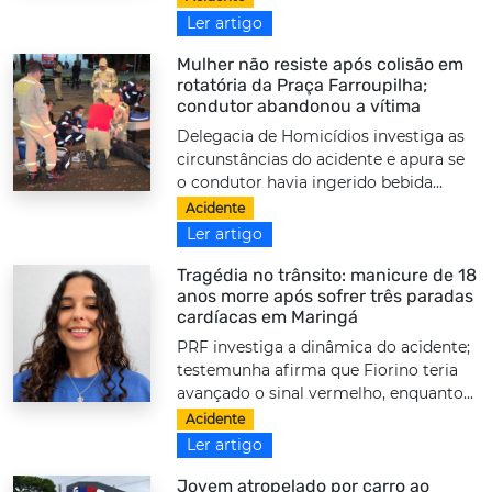
Ler artigo
Mulher não resiste após colisão em
rotatória da Praça Farroupilha;
condutor abandonou a vítima
Delegacia de Homicídios investiga as
circunstâncias do acidente e apura se
o condutor havia ingerido bebida...
Acidente
Ler artigo
Tragédia no trânsito: manicure de 18
anos morre após sofrer três paradas
cardíacas em Maringá
PRF investiga a dinâmica do acidente;
testemunha afirma que Fiorino teria
avançado o sinal vermelho, enquanto...
Acidente
Ler artigo
Jovem atropelado por carro ao