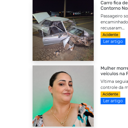
Carro fica d
Contorno No
Passageiro so
encaminhado 
recusaram...
Acidente
Ler artigo
Mulher morre
veículos na
Vítima seguia
controle da m
Acidente
Ler artigo