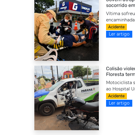
socorrido em
Vítima sofreu
encaminhada a
Acidente
Ler artigo
Colisão viole
Floresta ter
Motociclista 
ao Hospital Un
Acidente
Ler artigo