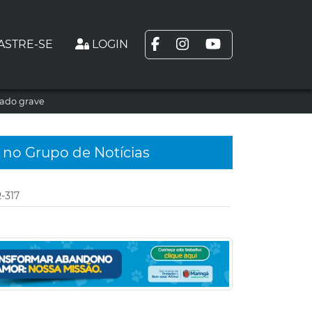
ASTRE-SE
LOGIN
tado grave
 no Grupo de Notícias
-317