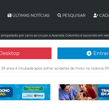
ÚLTIMAS NOTÍCIAS
PESQUISAR
CAD
atropelado por carro ao cruzar a Avenida Colombo é socorrido em es
 Desktop
Entrar
 39 anos é intubada após sofrer acidente de moto na rodovia PR