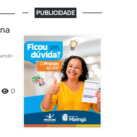
PUBLICIDADE
 na
egando
0