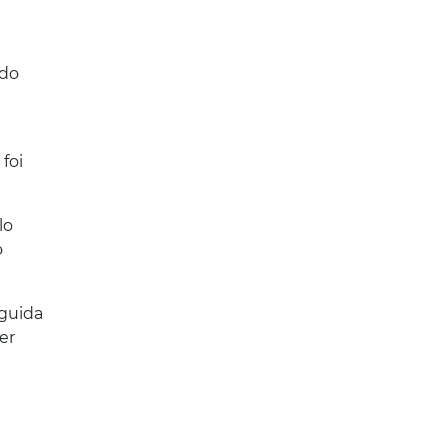
ido
foi
lo
o
eguida
er