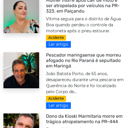
Mulher morre após cair de moto e
ser atropelada por veículos na PR-
323, em Paiçandu
Vítima seguia para o distrito de Água
Boa quando perdeu o controle da
motoneta após o pneu estourar.
Acidente
Ler artigo
Pescador maringaense que morreu
afogado no Rio Paraná é sepultado
em Maringá
João Batista Porto, de 65 anos,
desapareceu durante uma pescaria em
Querência do Norte e foi localizado
pelo Corpo de...
Acidente
Ler artigo
Dono da Kioski Marmitaria morre em
trágico atropelamento na PR-444