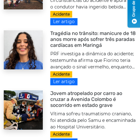
Grupo de Notícias
circunstâncias do acidente e apura se
o condutor havia ingerido bebida...
Acidente
Ler artigo
Tragédia no trânsito: manicure de 18
anos morre após sofrer três paradas
cardíacas em Maringá
PRF investiga a dinâmica do acidente;
testemunha afirma que Fiorino teria
avançado o sinal vermelho, enquanto...
Acidente
Ler artigo
Jovem atropelado por carro ao
cruzar a Avenida Colombo é
socorrido em estado grave
Vítima sofreu traumatismo craniano,
foi atendida pelo Samu e encaminhada
ao Hospital Universitário.
Acidente