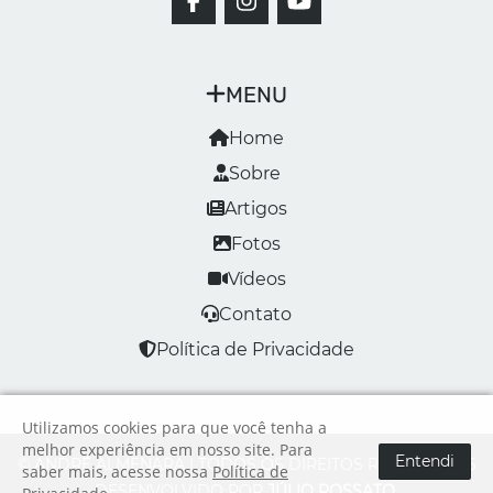
MENU
Home
Sobre
Artigos
Fotos
Vídeos
Contato
Política de Privacidade
Utilizamos cookies para que você tenha a
melhor experiência em nosso site. Para
Entendi
© ANDRÉ ALMENARA | TODOS OS DIREITOS RESERVADOS
saber mais, acesse nossa
Política de
DESENVOLVIDO POR
JÚLIO ROSSATO