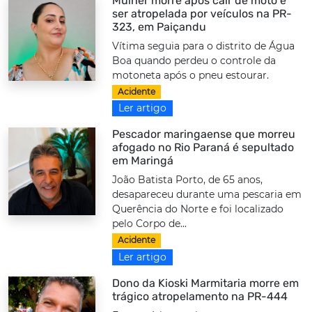
Mulher morre após cair de moto e
ser atropelada por veículos na PR-
323, em Paiçandu
Vítima seguia para o distrito de Água
Boa quando perdeu o controle da
motoneta após o pneu estourar.
Acidente
Ler artigo
Pescador maringaense que morreu
afogado no Rio Paraná é sepultado
em Maringá
João Batista Porto, de 65 anos,
desapareceu durante uma pescaria em
Querência do Norte e foi localizado
pelo Corpo de...
Acidente
Ler artigo
Dono da Kioski Marmitaria morre em
trágico atropelamento na PR-444