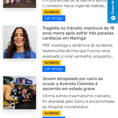
Grupo de Notícias
circunstâncias do acidente e apura se
o condutor havia ingerido bebida...
Acidente
Ler artigo
Tragédia no trânsito: manicure de 18
anos morre após sofrer três paradas
cardíacas em Maringá
PRF investiga a dinâmica do acidente;
testemunha afirma que Fiorino teria
avançado o sinal vermelho, enquanto...
Acidente
Ler artigo
Jovem atropelado por carro ao
cruzar a Avenida Colombo é
socorrido em estado grave
Vítima sofreu traumatismo craniano,
foi atendida pelo Samu e encaminhada
ao Hospital Universitário.
Acidente