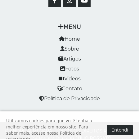
MENU
Home
Sobre
Artigos
Fotos
Vídeos
Contato
Política de Privacidade
Utilizamos cookies para que você tenha a
melhor experiência em nosso site. Para
Entendi
© ANDRÉ ALMENARA | TODOS OS DIREITOS RESERVADOS
saber mais, acesse nossa
Política de
DESENVOLVIDO POR
JÚLIO ROSSATO