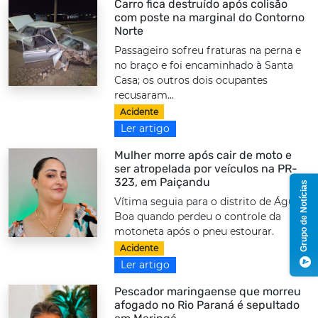
Carro fica destruído após colisão
com poste na marginal do Contorno
Norte
Passageiro sofreu fraturas na perna e
no braço e foi encaminhado à Santa
Casa; os outros dois ocupantes
recusaram...
Acidente
Ler artigo
Mulher morre após cair de moto e
ser atropelada por veículos na PR-
323, em Paiçandu
Grupo de Notícias
Vítima seguia para o distrito de Água
Boa quando perdeu o controle da
motoneta após o pneu estourar.
Acidente
Ler artigo
Pescador maringaense que morreu
afogado no Rio Paraná é sepultado