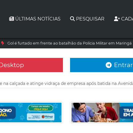
ÚLTIMAS NOTÍCIAS
PESQUISAR
CAD
Gol é furtado em frente ao batalhão da Polícia Militar em Maringá
 Desktop
Entrar
e na calçada e atinge vidraça de empresa após batida na Aven