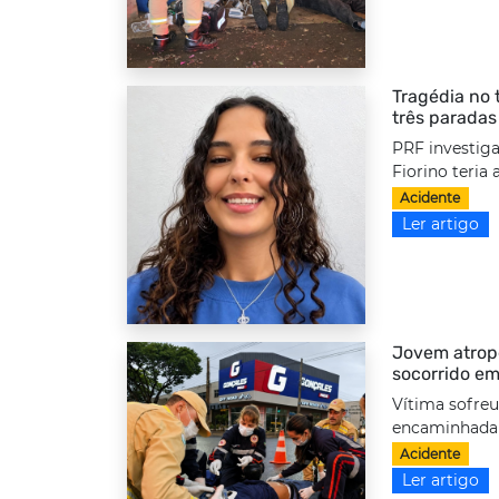
Tragédia no 
três paradas
PRF investiga
Fiorino teria
Acidente
Ler artigo
Jovem atrope
socorrido em
Vítima sofreu
encaminhada a
Acidente
Ler artigo