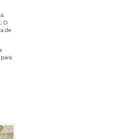
á.
. O
ça de
a
 para