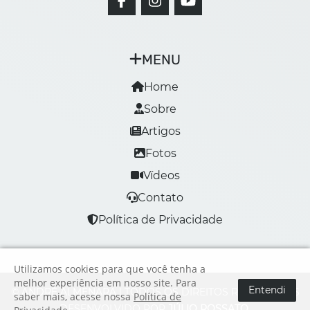
MENU
Home
Sobre
Artigos
Fotos
Vídeos
Contato
Política de Privacidade
Utilizamos cookies para que você tenha a
melhor experiência em nosso site. Para
Entendi
© ANDRÉ ALMENARA | TODOS OS DIREITOS RESERVADOS
saber mais, acesse nossa
Política de
DESENVOLVIDO POR
JÚLIO ROSSATO