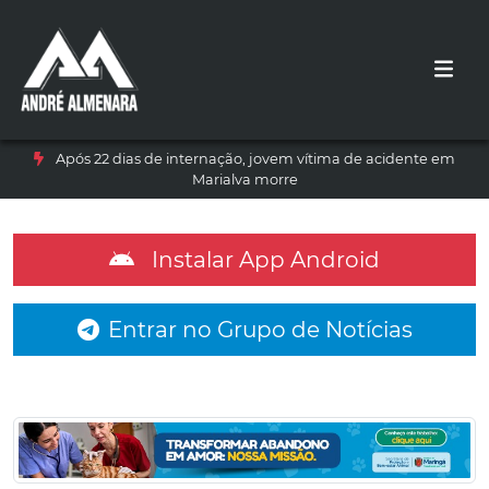
Após 22 dias de internação, jovem vítima de acidente em
Marialva morre
Instalar App Android
Entrar no Grupo de Notícias