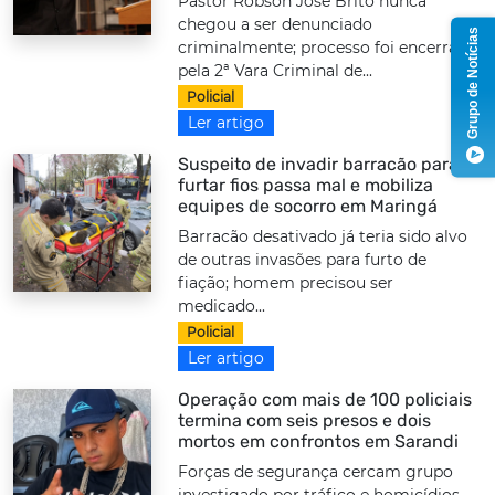
Pastor Robson José Brito nunca
chegou a ser denunciado
Grupo de Notícias
criminalmente; processo foi encerrado
pela 2ª Vara Criminal de...
Policial
Ler artigo
Suspeito de invadir barracão para
furtar fios passa mal e mobiliza
equipes de socorro em Maringá
Barracão desativado já teria sido alvo
de outras invasões para furto de
fiação; homem precisou ser
medicado...
Policial
Ler artigo
Operação com mais de 100 policiais
termina com seis presos e dois
mortos em confrontos em Sarandi
Forças de segurança cercam grupo