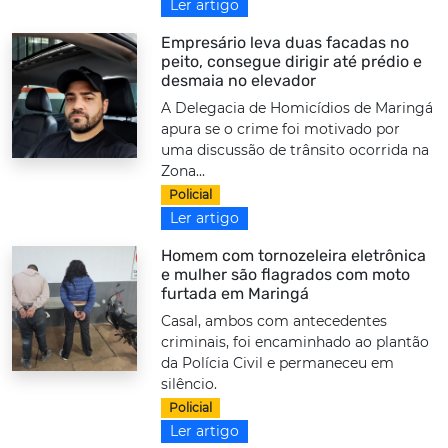
Ler artigo
Empresário leva duas facadas no
peito, consegue dirigir até prédio e
desmaia no elevador
A Delegacia de Homicídios de Maringá
apura se o crime foi motivado por
uma discussão de trânsito ocorrida na
Zona...
Policial
Ler artigo
Homem com tornozeleira eletrônica
e mulher são flagrados com moto
furtada em Maringá
Casal, ambos com antecedentes
criminais, foi encaminhado ao plantão
da Polícia Civil e permaneceu em
silêncio.
Policial
Ler artigo