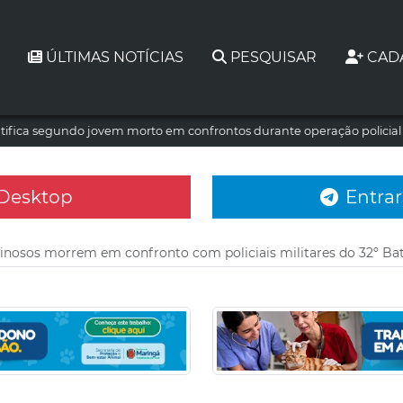
ÚLTIMAS NOTÍCIAS
PESQUISAR
CAD
tifica segundo jovem morto em confrontos durante operação policia
 Desktop
Entrar
inosos morrem em confronto com policiais militares do 32º Bat