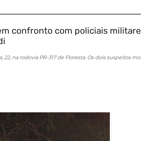
m confronto com policiais militar
di
a, 22, na rodovia PR-317 de Floresta. Os dois suspeitos mo