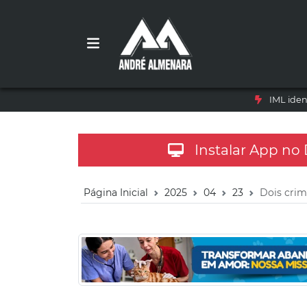
IML iden
Instalar App no
Página Inicial
2025
04
23
Dois crim