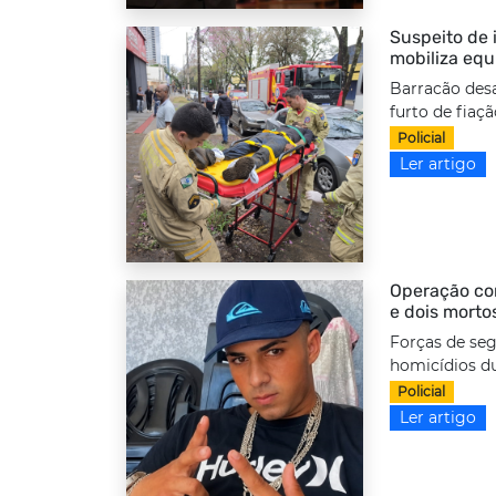
Suspeito de i
mobiliza equ
Barracão desa
furto de fiaç
Policial
Ler artigo
Operação com
e dois morto
Forças de seg
homicídios d
Policial
Ler artigo