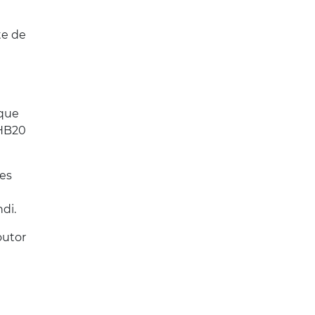
te de
 que
 HB20
ões
di.
outor