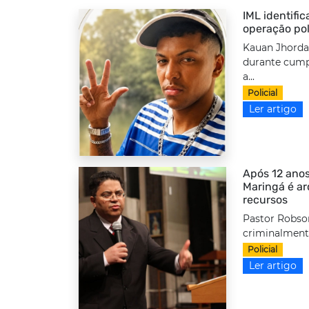
IML identifi
operação pol
Kauan Jhordan
durante cump
a...
Policial
Ler artigo
Após 12 anos
Maringá é a
recursos
Pastor Robso
criminalmente
Policial
Ler artigo