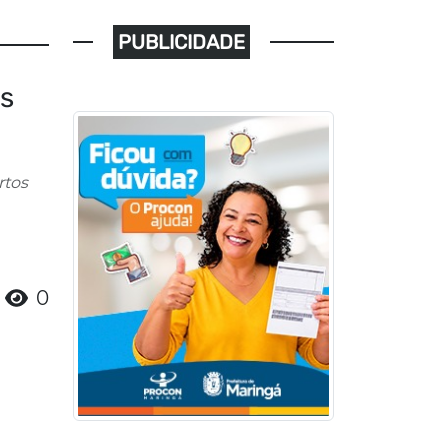
PUBLICIDADE
es
rtos
0