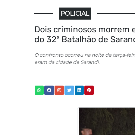
POLICIAL
Dois criminosos morrem e
do 32º Batalhão de Saran
O confronto ocorreu na noite de terça-feir
eram da cidade de Sarandi.