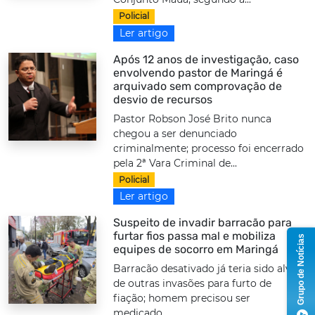
Policial
Ler artigo
Após 12 anos de investigação, caso
envolvendo pastor de Maringá é
arquivado sem comprovação de
desvio de recursos
Pastor Robson José Brito nunca
chegou a ser denunciado
criminalmente; processo foi encerrado
pela 2ª Vara Criminal de...
Policial
Ler artigo
Suspeito de invadir barracão para
furtar fios passa mal e mobiliza
Grupo de Notícias
equipes de socorro em Maringá
Barracão desativado já teria sido alvo
de outras invasões para furto de
fiação; homem precisou ser
medicado...