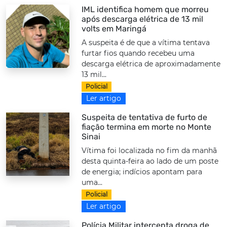
IML identifica homem que morreu
após descarga elétrica de 13 mil
volts em Maringá
A suspeita é de que a vítima tentava
furtar fios quando recebeu uma
descarga elétrica de aproximadamente
13 mil...
Policial
Ler artigo
Suspeita de tentativa de furto de
fiação termina em morte no Monte
Sinai
Vítima foi localizada no fim da manhã
desta quinta-feira ao lado de um poste
de energia; indícios apontam para
uma...
Policial
Ler artigo
Polícia Militar intercepta droga de