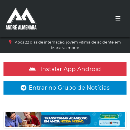
Após 22 dias de internação, jovem vítima de acidente em
Marialva morre
Instalar App Android
Entrar no Grupo de Notícias