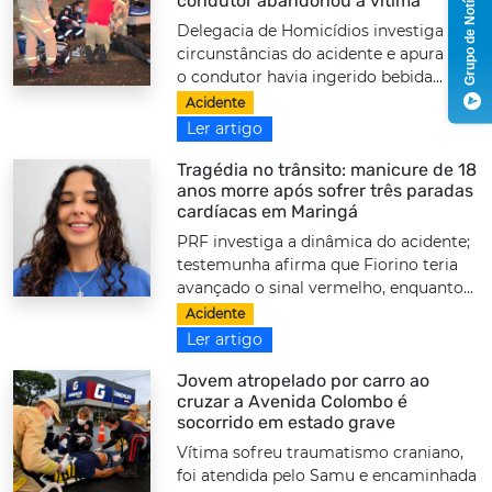
Grupo de Notícias
condutor abandonou a vítima
Delegacia de Homicídios investiga as
circunstâncias do acidente e apura se
o condutor havia ingerido bebida...
Acidente
Ler artigo
Tragédia no trânsito: manicure de 18
anos morre após sofrer três paradas
cardíacas em Maringá
PRF investiga a dinâmica do acidente;
testemunha afirma que Fiorino teria
avançado o sinal vermelho, enquanto...
Acidente
Ler artigo
Jovem atropelado por carro ao
cruzar a Avenida Colombo é
socorrido em estado grave
Vítima sofreu traumatismo craniano,
foi atendida pelo Samu e encaminhada