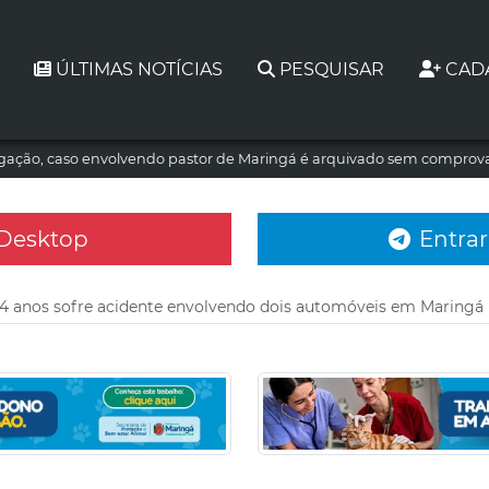
ÚLTIMAS NOTÍCIAS
PESQUISAR
CAD
tigação, caso envolvendo pastor de Maringá é arquivado sem comprova
 Desktop
Entrar
84 anos sofre acidente envolvendo dois automóveis em Maringá