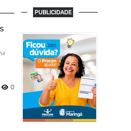
PUBLICIDADE
s
hã
0