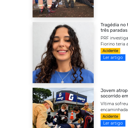
Tragédia no 
três paradas
PRF investiga
Fiorino teria
Acidente
Ler artigo
Jovem atrope
socorrido em
Vítima sofreu
encaminhada a
Acidente
Ler artigo