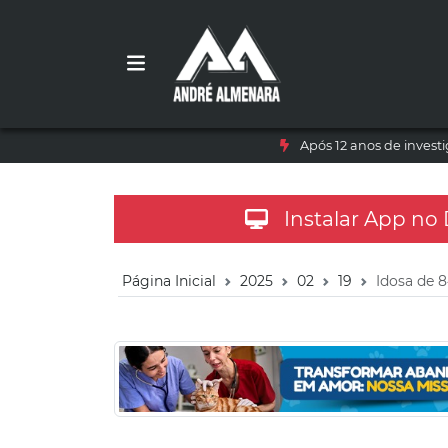
Após 12 anos de inves
Instalar App no
Página Inicial
2025
02
19
Idosa de 