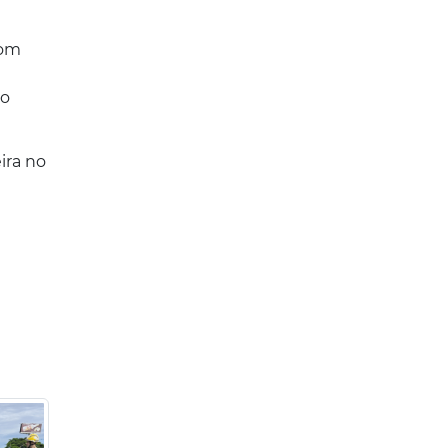
com
do
ira no