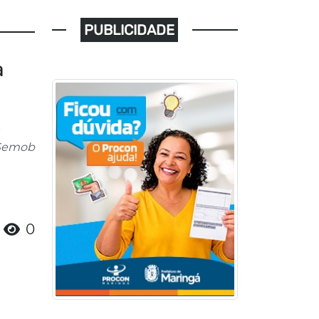
PUBLICIDADE
a
 Semob
0