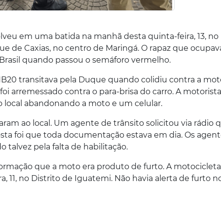
u em uma batida na manhã desta quinta-feira, 13, no
e de Caxias, no centro de Maringá. O rapaz que ocupa
 Brasil quando passou o semáforo vermelho.
0 transitava pela Duque quando colidiu contra a mot
 foi arremessado contra o para-brisa do carro. A motorist
o local abandonando a moto e um celular.
ram ao local. Um agente de trânsito solicitou via rádio 
sposta foi que toda documentação estava em dia. Os agen
 talvez pela falta de habilitação.
rmação que a moto era produto de furto. A motocicleta
a, 11, no Distrito de Iguatemi. Não havia alerta de furto n