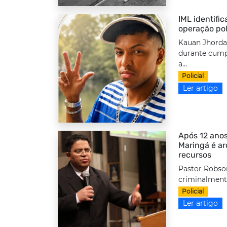
IML identifi
operação pol
Kauan Jhordan
durante cump
a...
Policial
Ler artigo
Após 12 anos
Maringá é a
recursos
Pastor Robso
criminalmente
Policial
Ler artigo