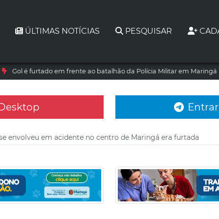
ÚLTIMAS NOTÍCIAS
PESQUISAR
CAD
Gol é furtado em frente ao batalhão da Polícia Militar em Maringá
 Desktop
Entrar
se envolveu em acidente no centro de Maringá era furtada