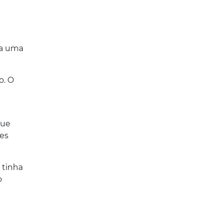
va uma
o. O
a
que
tes
 tinha
o