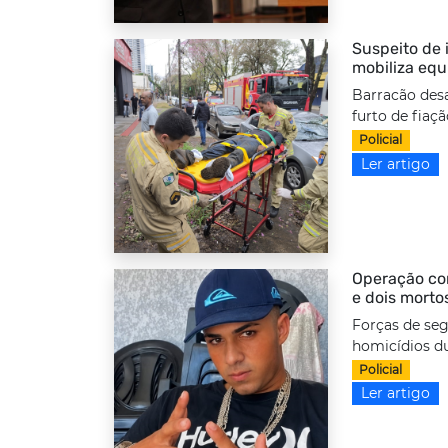
Suspeito de i
mobiliza equ
Barracão desa
furto de fiaç
Policial
Ler artigo
Operação com
e dois morto
Forças de seg
homicídios d
Policial
Ler artigo