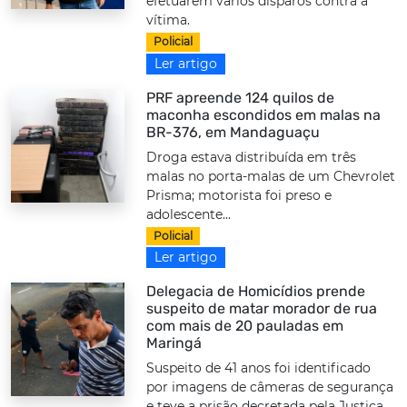
efetuarem vários disparos contra a
vítima.
Policial
Ler artigo
PRF apreende 124 quilos de
maconha escondidos em malas na
BR-376, em Mandaguaçu
Droga estava distribuída em três
malas no porta-malas de um Chevrolet
Prisma; motorista foi preso e
adolescente...
Policial
Ler artigo
Delegacia de Homicídios prende
suspeito de matar morador de rua
com mais de 20 pauladas em
Maringá
Suspeito de 41 anos foi identificado
por imagens de câmeras de segurança
e teve a prisão decretada pela Justiça.