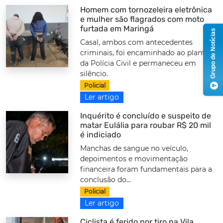
Homem com tornozeleira eletrônica
e mulher são flagrados com moto
furtada em Maringá
Grupo de Notícias
Casal, ambos com antecedentes
criminais, foi encaminhado ao plantão
da Polícia Civil e permaneceu em
silêncio.
Policial
Ler artigo
Inquérito é concluído e suspeito de
matar Eulália para roubar R$ 20 mil
é indiciado
Manchas de sangue no veículo,
depoimentos e movimentação
financeira foram fundamentais para a
conclusão do...
Policial
Ler artigo
Ciclista é ferido por tiro na Vila