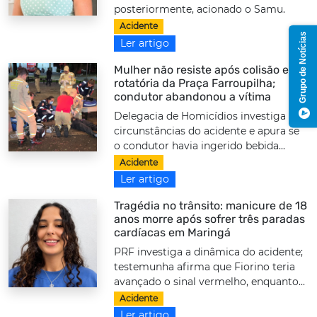
posteriormente, acionado o Samu.
Acidente
Grupo de Notícias
Ler artigo
Mulher não resiste após colisão em
rotatória da Praça Farroupilha;
condutor abandonou a vítima
Delegacia de Homicídios investiga as
circunstâncias do acidente e apura se
o condutor havia ingerido bebida...
Acidente
Ler artigo
Tragédia no trânsito: manicure de 18
anos morre após sofrer três paradas
cardíacas em Maringá
PRF investiga a dinâmica do acidente;
testemunha afirma que Fiorino teria
avançado o sinal vermelho, enquanto...
Acidente
Ler artigo