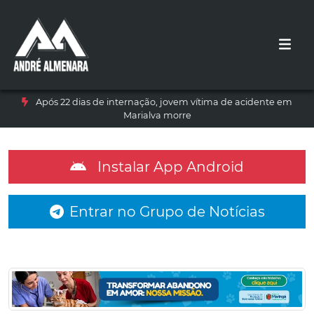
Após 22 dias de internação, jovem vítima de acidente em
Marialva morre
Instalar App Android
Entrar no Grupo de Notícias