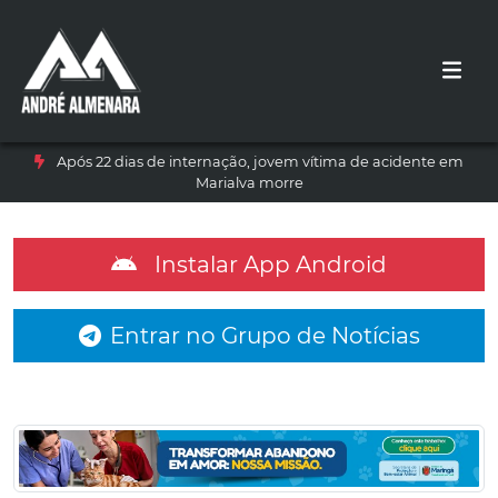
Após 22 dias de internação, jovem vítima de acidente em
Marialva morre
Instalar App Android
Entrar no Grupo de Notícias