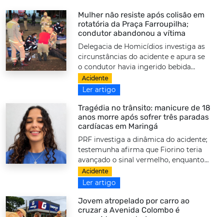
Mulher não resiste após colisão em
rotatória da Praça Farroupilha;
condutor abandonou a vítima
Delegacia de Homicídios investiga as
circunstâncias do acidente e apura se
o condutor havia ingerido bebida...
Acidente
Ler artigo
Tragédia no trânsito: manicure de 18
anos morre após sofrer três paradas
cardíacas em Maringá
PRF investiga a dinâmica do acidente;
testemunha afirma que Fiorino teria
avançado o sinal vermelho, enquanto...
Acidente
Ler artigo
Jovem atropelado por carro ao
cruzar a Avenida Colombo é