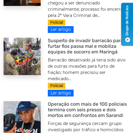
chegou a ser denunciado
Grupo de Notícias
criminalmente; processo foi encerrado
pela 2ª Vara Criminal de...
Policial
Ler artigo
Suspeito de invadir barracão para
furtar fios passa mal e mobiliza
equipes de socorro em Maringá
Barracão desativado já teria sido alvo
de outras invasões para furto de
fiação; homem precisou ser
medicado...
Policial
Ler artigo
Operação com mais de 100 policiais
termina com seis presos e dois
mortos em confrontos em Sarandi
Forças de segurança cercam grupo
investigado por tráfico e homicídios