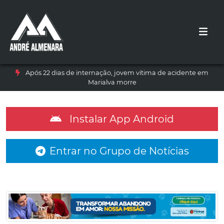
Após 22 dias de internação, jovem vítima de acidente em
Marialva morre
Instalar App Android
Entrar no Grupo de Notícias