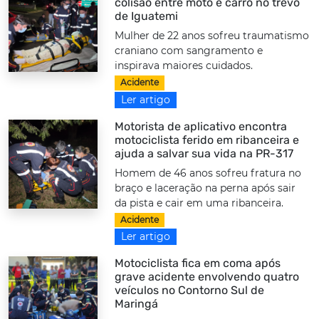
colisão entre moto e carro no trevo
de Iguatemi
Mulher de 22 anos sofreu traumatismo
craniano com sangramento e
inspirava maiores cuidados.
Acidente
Ler artigo
Motorista de aplicativo encontra
motociclista ferido em ribanceira e
ajuda a salvar sua vida na PR-317
Homem de 46 anos sofreu fratura no
braço e laceração na perna após sair
da pista e cair em uma ribanceira.
Acidente
Ler artigo
Motociclista fica em coma após
grave acidente envolvendo quatro
veículos no Contorno Sul de
Maringá