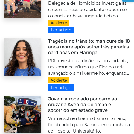
Delegacia de Homicídios investiga as
circunstâncias do acidente e apura se
o condutor havia ingerido bebida...
Acidente
Ler artigo
Tragédia no trânsito: manicure de 18
anos morre após sofrer três paradas
cardíacas em Maringá
PRF investiga a dinâmica do acidente;
testemunha afirma que Fiorino teria
avançado o sinal vermelho, enquanto...
Acidente
Ler artigo
Jovem atropelado por carro ao
cruzar a Avenida Colombo é
socorrido em estado grave
Vítima sofreu traumatismo craniano,
foi atendida pelo Samu e encaminhada
ao Hospital Universitário.