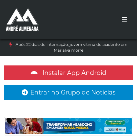
Após 22 dias de internação, jovem vítima de acidente em
Marialva morre
Instalar App Android
Entrar no Grupo de Notícias