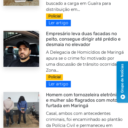
buscado a carga em Guaíra para
distribuição em...
Policial
Ler artigo
Empresário leva duas facadas no
peito, consegue dirigir até prédio e
desmaia no elevador
A Delegacia de Homicídios de Maringá
apura se o crime foi motivado por
uma discussão de trânsito ocorrida na
Grupo de Notícias
Zona...
Policial
Ler artigo
Homem com tornozeleira eletrônica
e mulher são flagrados com moto
furtada em Maringá
Casal, ambos com antecedentes
criminais, foi encaminhado ao plantão
da Polícia Civil e permaneceu em