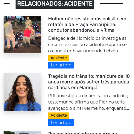
RELACIONADOS: ACIDENTE
Mulher não resiste após colisão em
rotatória da Praça Farroupilha;
condutor abandonou a vítima
Delegacia de Homicídios investiga as
circunstâncias do acidente e apura se
o condutor havia ingerido bebida...
Acidente
Ler artigo
Tragédia no trânsito: manicure de 18
anos morre após sofrer três paradas
cardíacas em Maringá
PRF investiga a dinâmica do acidente;
testemunha afirma que Fiorino teria
avançado o sinal vermelho, enquanto...
Acidente
Ler artigo
Jovem atropelado por carro ao