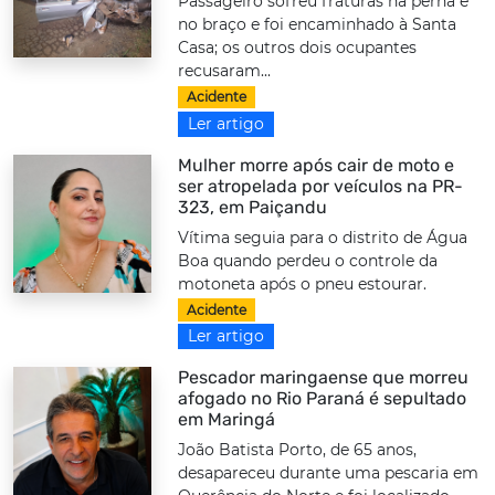
Passageiro sofreu fraturas na perna e
no braço e foi encaminhado à Santa
Casa; os outros dois ocupantes
recusaram...
Acidente
Ler artigo
Mulher morre após cair de moto e
ser atropelada por veículos na PR-
323, em Paiçandu
Vítima seguia para o distrito de Água
Boa quando perdeu o controle da
motoneta após o pneu estourar.
Acidente
Ler artigo
Pescador maringaense que morreu
afogado no Rio Paraná é sepultado
em Maringá
João Batista Porto, de 65 anos,
desapareceu durante uma pescaria em