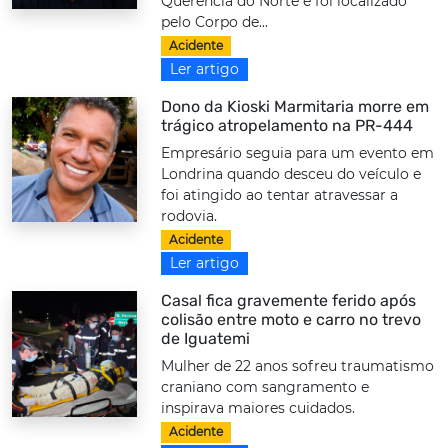
Querência do Norte e foi localizado
pelo Corpo de...
Acidente
Ler artigo
Dono da Kioski Marmitaria morre em
trágico atropelamento na PR-444
Empresário seguia para um evento em
Londrina quando desceu do veículo e
foi atingido ao tentar atravessar a
rodovia.
Acidente
Ler artigo
Casal fica gravemente ferido após
colisão entre moto e carro no trevo
de Iguatemi
Mulher de 22 anos sofreu traumatismo
craniano com sangramento e
inspirava maiores cuidados.
Acidente