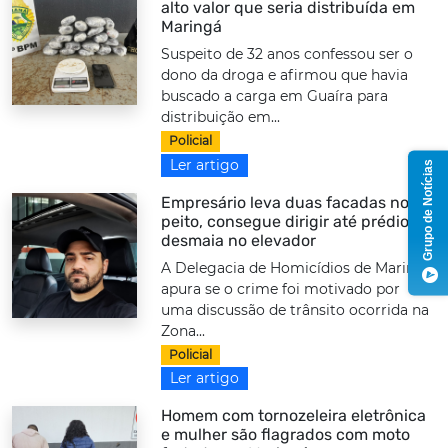
alto valor que seria distribuída em
Maringá
Suspeito de 32 anos confessou ser o
dono da droga e afirmou que havia
buscado a carga em Guaíra para
distribuição em...
Policial
Ler artigo
Grupo de Notícias
Empresário leva duas facadas no
peito, consegue dirigir até prédio e
desmaia no elevador
A Delegacia de Homicídios de Maringá
apura se o crime foi motivado por
uma discussão de trânsito ocorrida na
Zona...
Policial
Ler artigo
Homem com tornozeleira eletrônica
e mulher são flagrados com moto