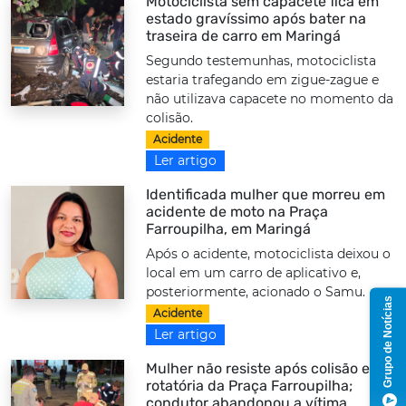
Motociclista sem capacete fica em
estado gravíssimo após bater na
traseira de carro em Maringá
Segundo testemunhas, motociclista
estaria trafegando em zigue-zague e
não utilizava capacete no momento da
colisão.
Acidente
Ler artigo
Identificada mulher que morreu em
acidente de moto na Praça
Farroupilha, em Maringá
Após o acidente, motociclista deixou o
local em um carro de aplicativo e,
posteriormente, acionado o Samu.
Grupo de Notícias
Acidente
Ler artigo
Mulher não resiste após colisão em
rotatória da Praça Farroupilha;
condutor abandonou a vítima