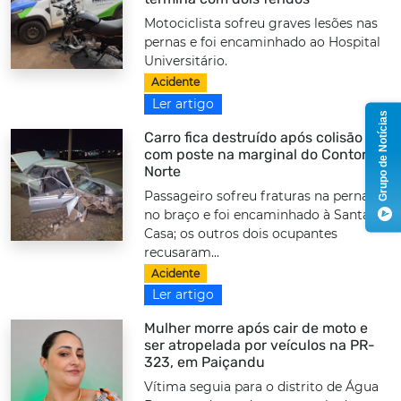
Motociclista sofreu graves lesões nas
pernas e foi encaminhado ao Hospital
Universitário.
Acidente
Ler artigo
Grupo de Notícias
Carro fica destruído após colisão
com poste na marginal do Contorno
Norte
Passageiro sofreu fraturas na perna e
no braço e foi encaminhado à Santa
Casa; os outros dois ocupantes
recusaram...
Acidente
Ler artigo
Mulher morre após cair de moto e
ser atropelada por veículos na PR-
323, em Paiçandu
Vítima seguia para o distrito de Água