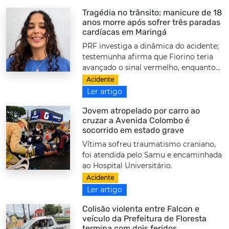
Tragédia no trânsito: manicure de 18
anos morre após sofrer três paradas
cardíacas em Maringá
PRF investiga a dinâmica do acidente;
testemunha afirma que Fiorino teria
avançado o sinal vermelho, enquanto...
Acidente
Ler artigo
Jovem atropelado por carro ao
cruzar a Avenida Colombo é
socorrido em estado grave
Vítima sofreu traumatismo craniano,
foi atendida pelo Samu e encaminhada
ao Hospital Universitário.
Acidente
Ler artigo
Colisão violenta entre Falcon e
veículo da Prefeitura de Floresta
termina com dois feridos