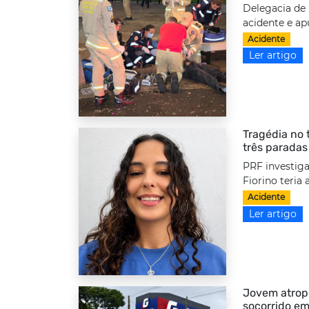
Delegacia de 
acidente e ap
Acidente
Ler artigo
Tragédia no 
três paradas
PRF investiga
Fiorino teria
Acidente
Ler artigo
Jovem atrope
socorrido em