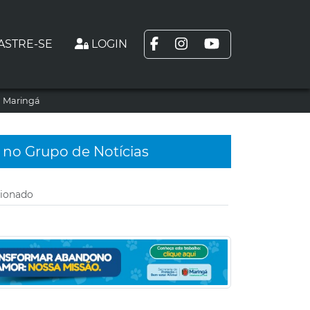
ASTRE-SE
LOGIN
m Maringá
 no Grupo de Notícias
cionado