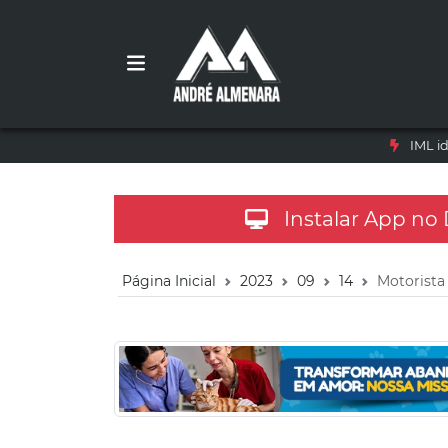
IML i
Instalar App no
Página Inicial
2023
09
14
Motorista