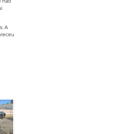
e não
i
s. A
areceu