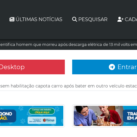
ÚLTIMAS NOTÍCIAS
PESQUISAR
CAD
dentifica homem que morreu após descarga elétrica de 13 mil volts e
 Desktop
Entrar
 sem habilitação capota carro após bater em outro veículo esta