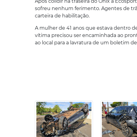
Após colidir na traseira do Onix a Ecospo
sofreu nenhum ferimento. Agentes de tr
carteira de habilitação.
A mulher de 41 anos que estava dentro d
vítima precisou ser encaminhada ao pronto
ao local para a lavratura de um boletim de