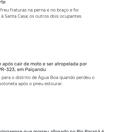
rte
freu fraturas na perna e no braço e foi
à Santa Casa; os outros dois ocupantes
 após cair de moto e ser atropelada por
 PR-323, em Paiçandu
 para o distrito de Água Boa quando perdeu o
otoneta após o pneu estourar.
ringaense que morreu afogado no Rio Paraná é