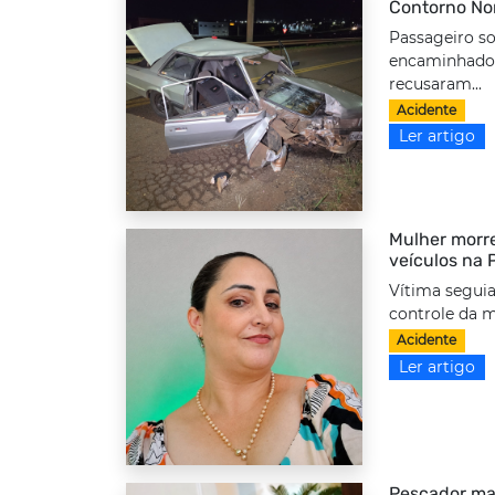
Contorno No
Passageiro so
encaminhado 
recusaram...
Acidente
Ler artigo
Mulher morre
veículos na
Vítima seguia
controle da m
Acidente
Ler artigo
Pescador ma