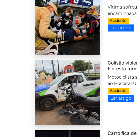
Vítima sofreu
encaminhada a
Acidente
Ler artigo
Colisão viole
Floresta ter
Motociclista 
ao Hospital Un
Acidente
Ler artigo
Carro fica d