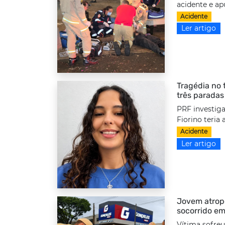
acidente e ap
Acidente
Ler artigo
Tragédia no 
três paradas
PRF investiga
Fiorino teria
Acidente
Ler artigo
Jovem atrope
socorrido em
Vítima sofreu