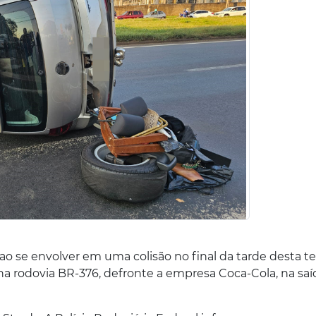
o se envolver em uma colisão no final da tarde desta te
 na rodovia BR-376, defronte a empresa Coca-Cola, na saí