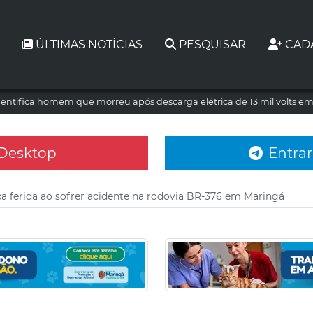
ÚLTIMAS NOTÍCIAS
PESQUISAR
CAD
dentifica homem que morreu após descarga elétrica de 13 mil volts e
 Desktop
Entrar
ca ferida ao sofrer acidente na rodovia BR-376 em Maringá