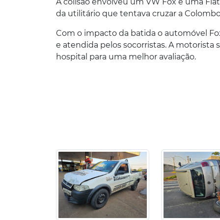
A colisão envolveu um VW Fox e uma Fiat 
da utilitário que tentava cruzar a Colomb
Com o impacto da batida o automóvel Fox
e atendida pelos socorristas. A motorist
hospital para uma melhor avaliação.