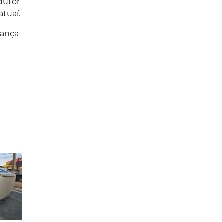
dutor
atuaí.
rança