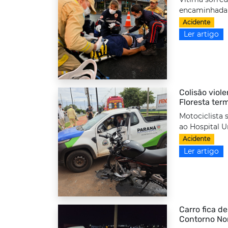
encaminhada a
Acidente
Ler artigo
Colisão viole
Floresta ter
Motociclista 
ao Hospital Un
Acidente
Ler artigo
Carro fica d
Contorno No