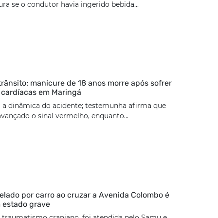
ura se o condutor havia ingerido bebida...
trânsito: manicure de 18 anos morre após sofrer
 cardíacas em Maringá
 a dinâmica do acidente; testemunha afirma que
 avançado o sinal vermelho, enquanto...
lado por carro ao cruzar a Avenida Colombo é
 estado grave
 traumatismo craniano, foi atendida pelo Samu e