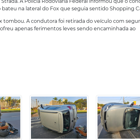
Strada. A Polícia Rodoviária Federal informou que o con
o bateu na lateral do Fox que seguia sentido Shopping C
 tombou. A condutora foi retirada do veículo com segu
a sofreu apenas ferimentos leves sendo encaminhada ao