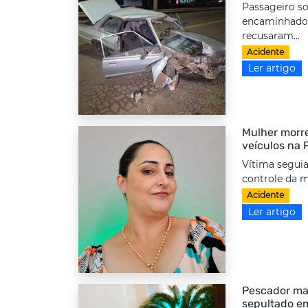
Passageiro so
encaminhado 
recusaram...
Acidente
Ler artigo
Mulher morre
veículos na
Vítima seguia
controle da m
Acidente
Ler artigo
Pescador ma
sepultado e