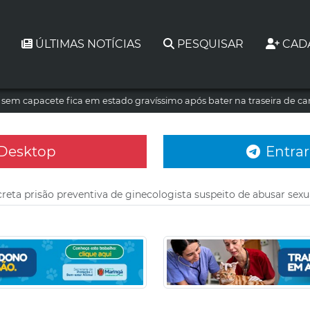
ÚLTIMAS NOTÍCIAS
PESQUISAR
CAD
a sem capacete fica em estado gravíssimo após bater na traseira de c
 Desktop
Entrar
creta prisão preventiva de ginecologista suspeito de abusar se