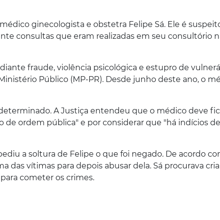
 médico ginecologista e obstetra Felipe Sá. Ele é suspeit
te consultas que eram realizadas em seu consultório n
ediante fraude, violência psicológica e estupro de vulnerá
o Ministério Público (MP-PR). Desde junho deste ano, o m
ndeterminado. A Justiça entendeu que o médico deve fic
de ordem pública" e por considerar que "há indícios d
ediu a soltura de Felipe o que foi negado. De acordo co
a das vítimas para depois abusar dela. Sá procurava cri
para cometer os crimes.