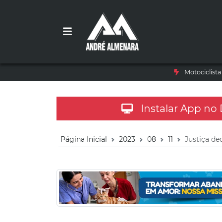
Motociclist
Instalar App no
Página Inicial
2023
08
11
Justiça de