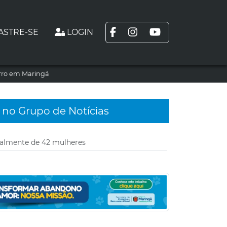
ASTRE-SE
LOGIN
arro em Maringá
 no Grupo de Notícias
xualmente de 42 mulheres