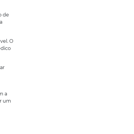
o de
a
vel. O
édico
ar
e
m a
ar um