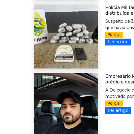
Polícia Milit
distribuída 
Suspeito de 3
que havia bus
Policial
Ler artigo
Empresário l
prédio e des
A Delegacia d
motivado por 
Policial
Ler artigo