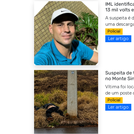
IML identifi
13 mil volts
A suspeita é 
uma descarga 
Policial
Ler artigo
Suspeita de 
no Monte Sin
Vítima foi lo
de um poste d
Policial
Ler artigo