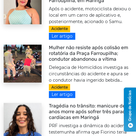
Farroupilha, em Maringá
Após o acidente, motociclista deixou o
local em um carro de aplicativo e,
posteriormente, acionado o Samu.
Acidente
Ler artigo
Mulher não resiste após colisão em
rotatória da Praça Farroupilha;
condutor abandonou a vítima
Delegacia de Homicídios investiga as
circunstâncias do acidente e apura se
o condutor havia ingerido bebida...
Acidente
Grupo de Notícias
Ler artigo
Tragédia no trânsito: manicure de 18
anos morre após sofrer três paradas
cardíacas em Maringá
PRF investiga a dinâmica do acidente;
testemunha afirma que Fiorino teria