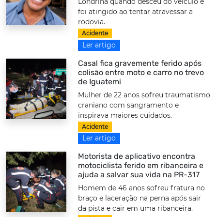
Londrina quando desceu do veículo e
foi atingido ao tentar atravessar a
rodovia.
Acidente
Ler artigo
Casal fica gravemente ferido após
colisão entre moto e carro no trevo
de Iguatemi
Mulher de 22 anos sofreu traumatismo
craniano com sangramento e
inspirava maiores cuidados.
Acidente
Ler artigo
Motorista de aplicativo encontra
motociclista ferido em ribanceira e
ajuda a salvar sua vida na PR-317
Homem de 46 anos sofreu fratura no
braço e laceração na perna após sair
da pista e cair em uma ribanceira.