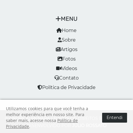
MENU
Home
Sobre
Artigos
Fotos
Vídeos
Contato
Política de Privacidade
Utilizamos cookies para que você tenha a
melhor experiência em nosso site. Para
Entendi
© ANDRÉ ALMENARA | TODOS OS DIREITOS RESERVADOS
saber mais, acesse nossa
Política de
DESENVOLVIDO POR
JÚLIO ROSSATO
Privacidade
.