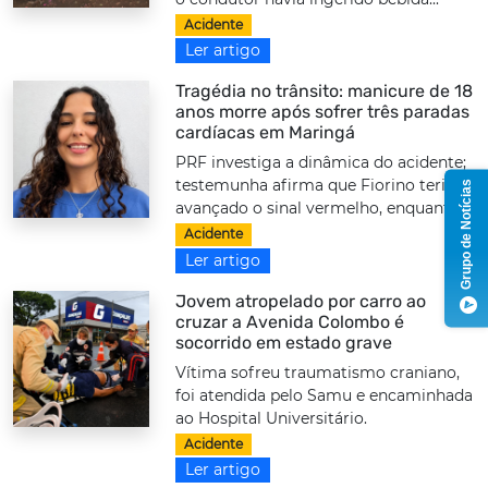
Acidente
Ler artigo
Tragédia no trânsito: manicure de 18
anos morre após sofrer três paradas
cardíacas em Maringá
PRF investiga a dinâmica do acidente;
testemunha afirma que Fiorino teria
Grupo de Notícias
avançado o sinal vermelho, enquanto...
Acidente
Ler artigo
Jovem atropelado por carro ao
cruzar a Avenida Colombo é
socorrido em estado grave
Vítima sofreu traumatismo craniano,
foi atendida pelo Samu e encaminhada
ao Hospital Universitário.
Acidente
Ler artigo