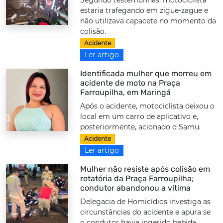
estaria trafegando em zigue-zague e
não utilizava capacete no momento da
colisão.
Acidente
Ler artigo
Identificada mulher que morreu em
acidente de moto na Praça
Farroupilha, em Maringá
Após o acidente, motociclista deixou o
local em um carro de aplicativo e,
posteriormente, acionado o Samu.
Acidente
Ler artigo
Mulher não resiste após colisão em
rotatória da Praça Farroupilha;
condutor abandonou a vítima
Delegacia de Homicídios investiga as
circunstâncias do acidente e apura se
o condutor havia ingerido bebida...