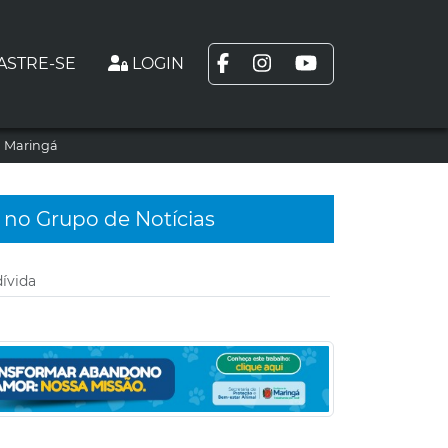
ASTRE-SE
LOGIN
m Maringá
 no Grupo de Notícias
dívida