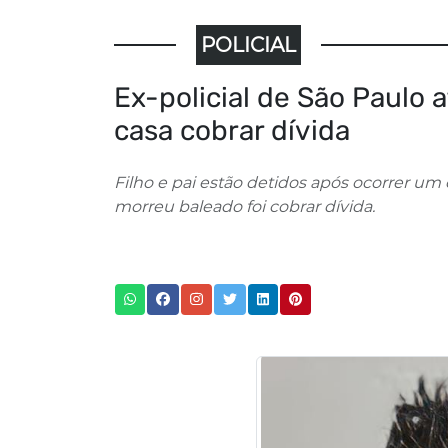
POLICIAL
Ex-policial de São Paulo 
casa cobrar dívida
Filho e pai estão detidos após ocorrer u
morreu baleado foi cobrar dívida.