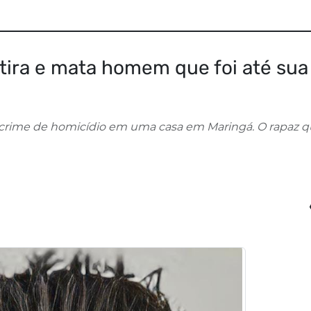
atira e mata homem que foi até sua
m crime de homicídio em uma casa em Maringá. O rapaz 