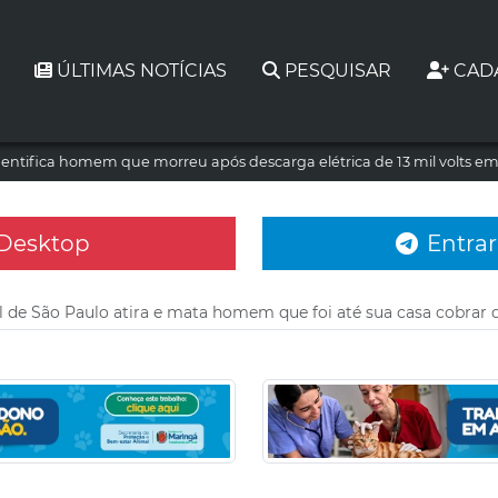
ÚLTIMAS NOTÍCIAS
PESQUISAR
CAD
dentifica homem que morreu após descarga elétrica de 13 mil volts e
 Desktop
Entrar
al de São Paulo atira e mata homem que foi até sua casa cobrar 