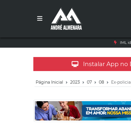
IML i
Instalar App no
Página Inicial
2023
07
08
Ex-polici