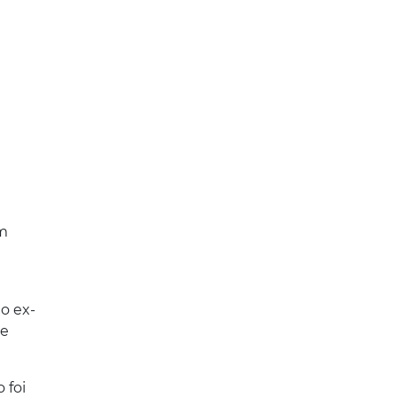
im
o ex-
ue
 foi