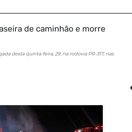
raseira de caminhão e morre
da desta quinta-feira, 29, na rodovia PR-317, nas