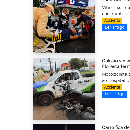
Vítima sofreu
encaminhada a
Acidente
Ler artigo
Colisão viole
Floresta ter
Motociclista 
ao Hospital Un
Acidente
Ler artigo
Carro fica d