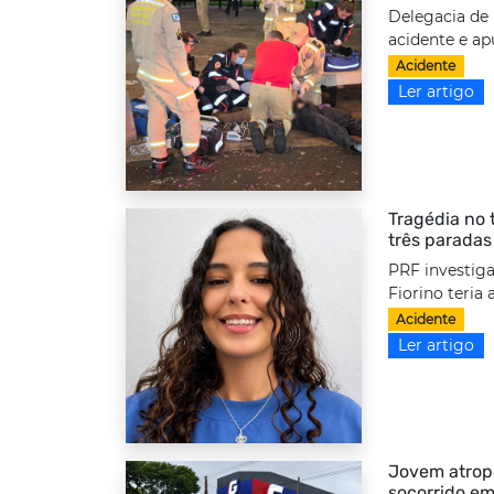
Delegacia de 
acidente e ap
Acidente
Ler artigo
Tragédia no 
três paradas
PRF investiga
Fiorino teria
Acidente
Ler artigo
Jovem atrope
socorrido em