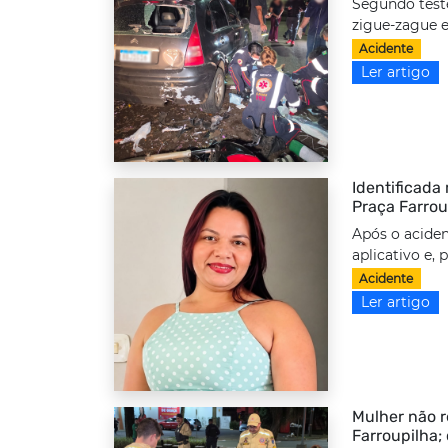
Segundo test
zigue-zague e
Acidente
Ler artigo
Identificada
Praça Farrou
Após o aciden
aplicativo e,
Acidente
Ler artigo
Mulher não r
Farroupilha;