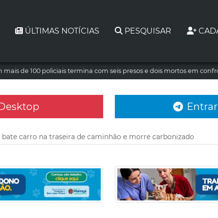
ÚLTIMAS NOTÍCIAS
PESQUISAR
CAD
mais de 100 policiais termina com seis presos e dois mortos em conf
 Desktop
Entrar
 bate carro na traseira de caminhão e morre carbonizado