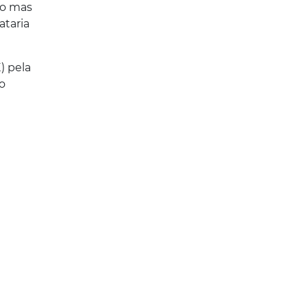
ro mas
ataria
) pela
o