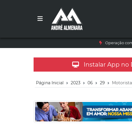
Operação com 
Instalar App no
Página Inicial
2023
06
29
Motorista