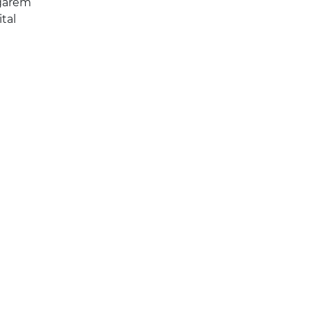
egarem
tal