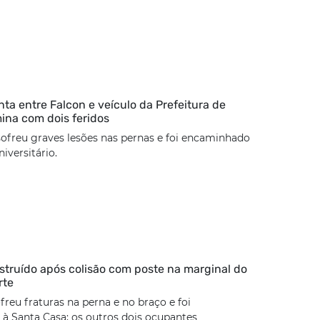
nta entre Falcon e veículo da Prefeitura de
mina com dois feridos
sofreu graves lesões nas pernas e foi encaminhado
iversitário.
estruído após colisão com poste na marginal do
rte
freu fraturas na perna e no braço e foi
à Santa Casa; os outros dois ocupantes