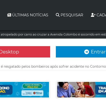
ÚLTIMAS NOTÍCIAS
PESQUISAR
CAD
atropelado por carro ao cruzar a Avenida Colombo é socorrido em es
 Desktop
Entrar
 é resgatado pelos bombeiros após sofrer acidente no Contorno