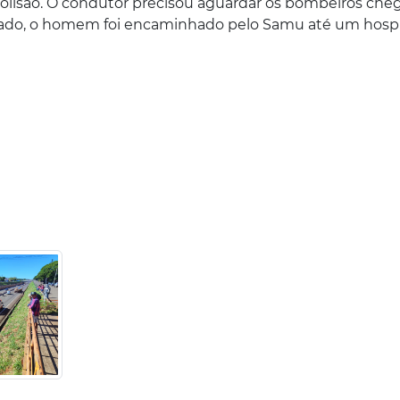
 colisão. O condutor precisou aguardar os bombeiros ch
valiado, o homem foi encaminhado pelo Samu até um hospi