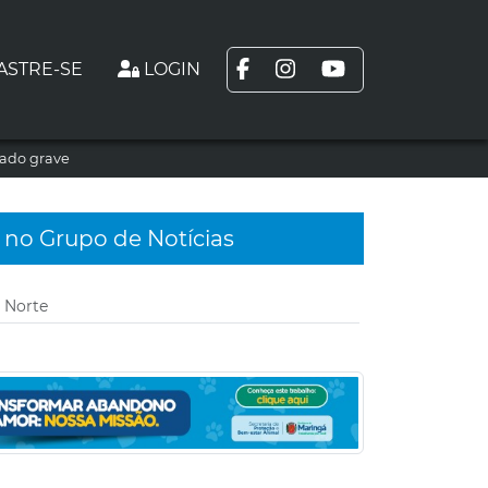
ASTRE-SE
LOGIN
tado grave
 no Grupo de Notícias
 Norte