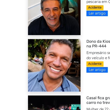
pescaria em Q
Acidente
Ler artigo
Dono da Kios
na PR-444
Empresário s
do veículo e f
Acidente
Ler artigo
Casal fica g
carro no tre
Mulher de 22