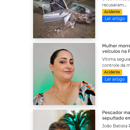
recusaram...
Acidente
Ler artigo
Mulher morre
veículos na
Vítima seguia
controle da m
Acidente
Ler artigo
Pescador ma
sepultado e
João Batista 