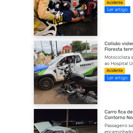
Acidente
Ler artigo
Colisão viole
Floresta ter
Motociclista 
ao Hospital Un
Acidente
Ler artigo
Carro fica d
Contorno No
Passageiro so
encaminhado 