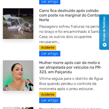
Ler artigo
Carro fica destruído após colisão
com poste na marginal do Contorno
Grupo de Notícias
Norte
Passageiro sofreu fraturas na perna e
no braço e foi encaminhado à Santa
Casa; os outros dois ocupantes
recusaram...
Acidente
Ler artigo
Mulher morre após cair de moto e
ser atropelada por veículos na PR-
323, em Paiçandu
Vítima seguia para o distrito de Água
Boa quando perdeu o controle da
motoneta após o pneu estourar.
Acidente
Ler artigo