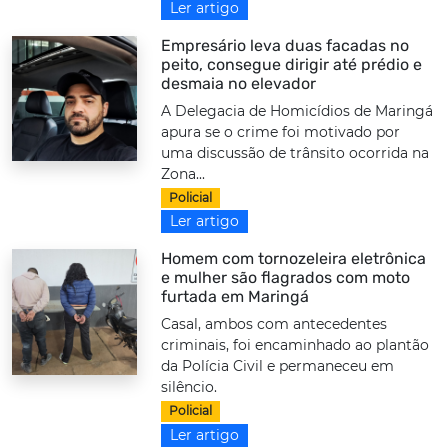
Ler artigo
Empresário leva duas facadas no
peito, consegue dirigir até prédio e
desmaia no elevador
A Delegacia de Homicídios de Maringá
apura se o crime foi motivado por
uma discussão de trânsito ocorrida na
Zona...
Policial
Ler artigo
Homem com tornozeleira eletrônica
e mulher são flagrados com moto
furtada em Maringá
Casal, ambos com antecedentes
criminais, foi encaminhado ao plantão
da Polícia Civil e permaneceu em
silêncio.
Policial
Ler artigo