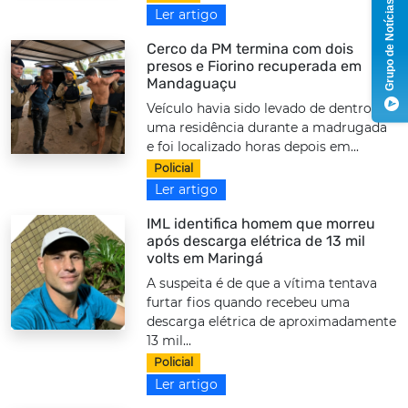
Grupo de Notícias
Ler artigo
Cerco da PM termina com dois
presos e Fiorino recuperada em
Mandaguaçu
Veículo havia sido levado de dentro de
uma residência durante a madrugada
e foi localizado horas depois em...
Policial
Ler artigo
IML identifica homem que morreu
após descarga elétrica de 13 mil
volts em Maringá
A suspeita é de que a vítima tentava
furtar fios quando recebeu uma
descarga elétrica de aproximadamente
13 mil...
Policial
Ler artigo