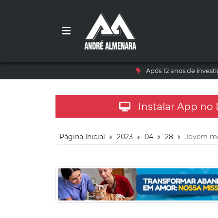
Após 12 anos de inves
Instalar App no
Página Inicial
2023
04
28
Jovem mot