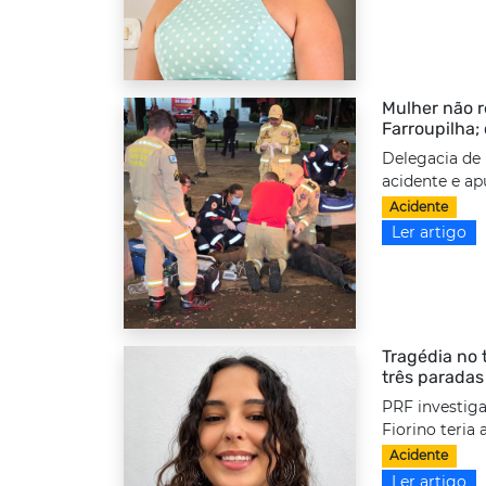
Mulher não r
Farroupilha;
Delegacia de 
acidente e ap
Acidente
Ler artigo
Tragédia no 
três paradas
PRF investiga
Fiorino teria
Acidente
Ler artigo