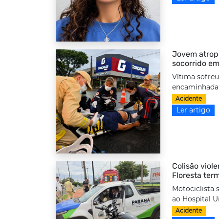
Jovem atrope
socorrido em
Vítima sofreu
encaminhada a
Acidente
Ler artigo
Colisão viole
Floresta ter
Motociclista 
ao Hospital Un
Acidente