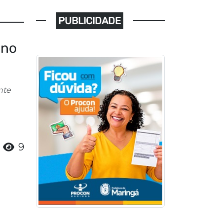
PUBLICIDADE
 no
nte
9