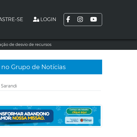
ASTRE-SE
LOGIN
ção de desvio de recursos
 no Grupo de Notícias
 Sarandi