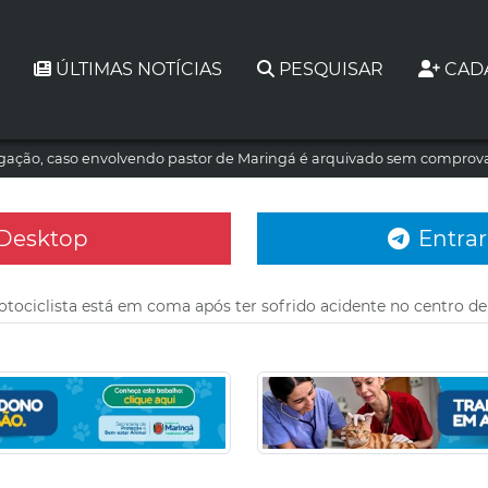
ÚLTIMAS NOTÍCIAS
PESQUISAR
CAD
tigação, caso envolvendo pastor de Maringá é arquivado sem comprova
 Desktop
Entrar
ociclista está em coma após ter sofrido acidente no centro de