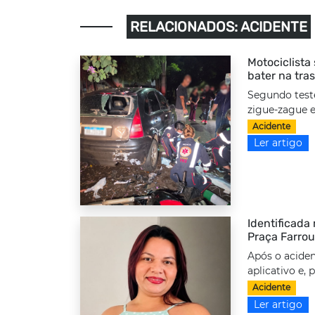
RELACIONADOS: ACIDENTE
Motociclista
bater na tra
Segundo test
zigue-zague e
Acidente
Ler artigo
Identificada
Praça Farrou
Após o aciden
aplicativo e,
Acidente
Ler artigo