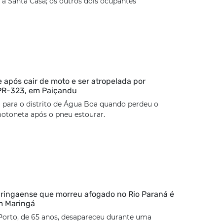
à Santa Casa; os outros dois ocupantes
 após cair de moto e ser atropelada por
 PR-323, em Paiçandu
 para o distrito de Água Boa quando perdeu o
otoneta após o pneu estourar.
ringaense que morreu afogado no Rio Paraná é
m Maringá
Porto, de 65 anos, desapareceu durante uma