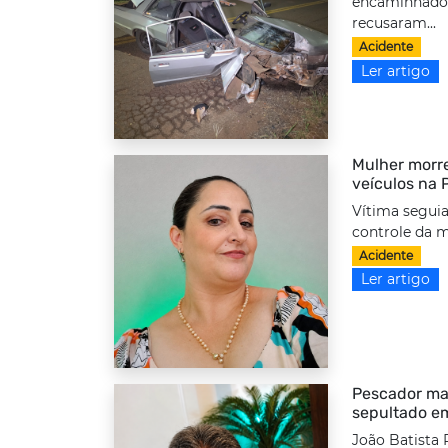
encaminhado 
recusaram...
Acidente
Ler artigo
Mulher morre
veículos na
Vítima seguia
controle da m
Acidente
Ler artigo
Pescador ma
sepultado e
João Batista 