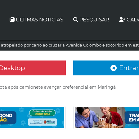
ÚLTIMAS NOTÍCIAS
PESQUISAR
CAD
atropelado por carro ao cruzar a Avenida Colombo é socorrido em es
 Desktop
Entrar
ota após camionete avançar preferencial em Maringá