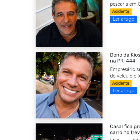
pescaria em Q
Acidente
Ler artigo
Dono da Kios
na PR-444
Empresário s
do veículo e f
Acidente
Ler artigo
Casal fica g
carro no tre