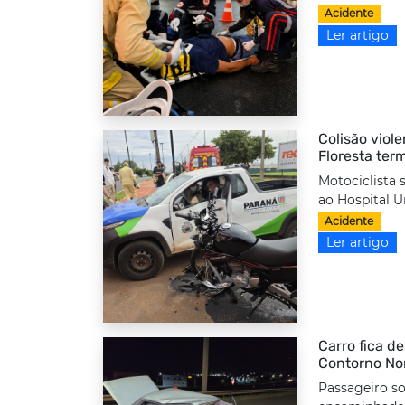
Acidente
Ler artigo
Colisão viole
Floresta ter
Motociclista 
ao Hospital Un
Acidente
Ler artigo
Carro fica d
Contorno No
Passageiro so