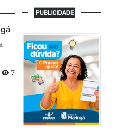
PUBLICIDADE
ngá
á.
7