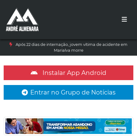
Após 22 dias de internação, jovem vítima de acidente em
Marialva morre
Instalar App Android
Entrar no Grupo de Notícias