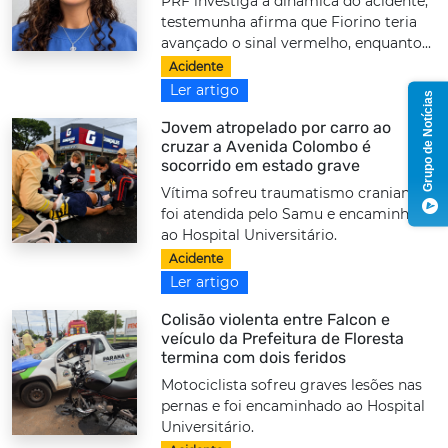
PRF investiga a dinâmica do acidente;
testemunha afirma que Fiorino teria
avançado o sinal vermelho, enquanto...
Acidente
Ler artigo
Grupo de Notícias
Jovem atropelado por carro ao
cruzar a Avenida Colombo é
socorrido em estado grave
Vítima sofreu traumatismo craniano,
foi atendida pelo Samu e encaminhada
ao Hospital Universitário.
Acidente
Ler artigo
Colisão violenta entre Falcon e
veículo da Prefeitura de Floresta
termina com dois feridos
Motociclista sofreu graves lesões nas
pernas e foi encaminhado ao Hospital
Universitário.