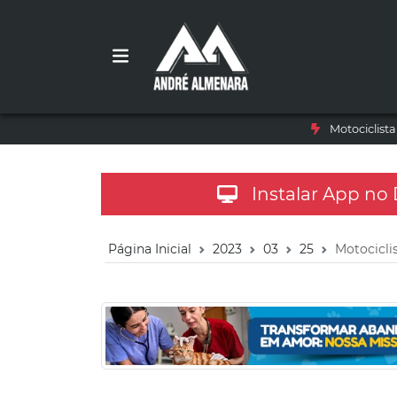
Motociclist
Instalar App no
Página Inicial
2023
03
25
Motocicli