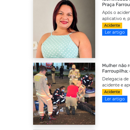
Praça Farrou
Após o aciden
aplicativo e,
Acidente
Ler artigo
Mulher não r
Farroupilha;
Delegacia de 
acidente e ap
Acidente
Ler artigo