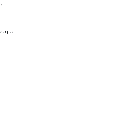
o
os que