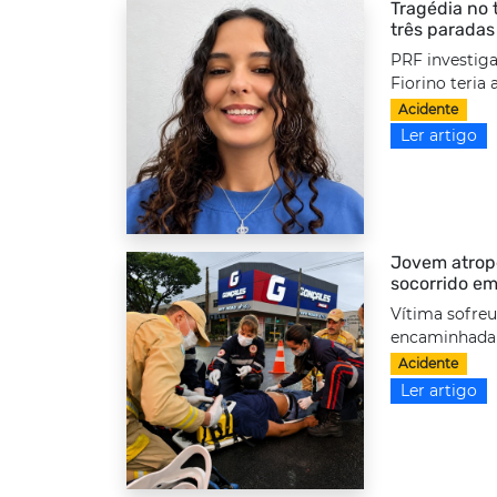
Tragédia no 
três paradas
PRF investiga
Fiorino teria
Acidente
Ler artigo
Jovem atrope
socorrido em
Vítima sofreu
encaminhada a
Acidente
Ler artigo