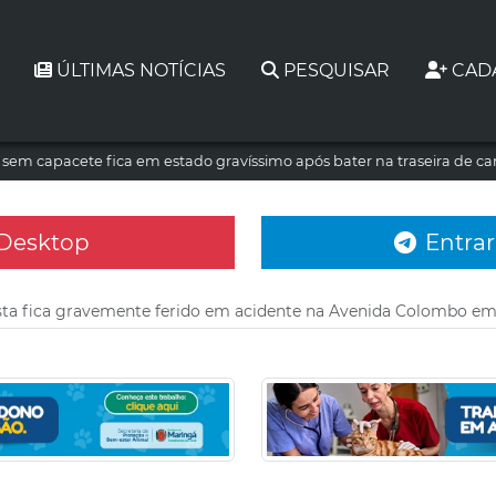
ÚLTIMAS NOTÍCIAS
PESQUISAR
CAD
a sem capacete fica em estado gravíssimo após bater na traseira de c
 Desktop
Entrar
sta fica gravemente ferido em acidente na Avenida Colombo em