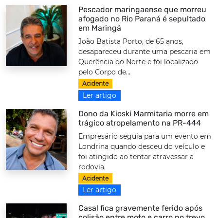
Pescador maringaense que morreu
afogado no Rio Paraná é sepultado
em Maringá
João Batista Porto, de 65 anos,
desapareceu durante uma pescaria em
Querência do Norte e foi localizado
pelo Corpo de...
Acidente
Ler artigo
Dono da Kioski Marmitaria morre em
trágico atropelamento na PR-444
Empresário seguia para um evento em
Londrina quando desceu do veículo e
foi atingido ao tentar atravessar a
rodovia.
Acidente
Ler artigo
Casal fica gravemente ferido após
colisão entre moto e carro no trevo