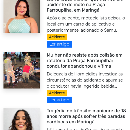
acidente de moto na Praça
Farroupilha, em Maringá
Após o acidente, motociclista deixou o
local em um carro de aplicativo e,
posteriormente, acionado o Samu.
Acidente
Ler artigo
Mulher não resiste após colisão em
rotatória da Praça Farroupilha;
condutor abandonou a vítima
Delegacia de Homicídios investiga as
circunstâncias do acidente e apura se
o condutor havia ingerido bebida...
Acidente
Ler artigo
Tragédia no trânsito: manicure de 18
anos morre após sofrer três paradas
cardíacas em Maringá
PRF investiga a dinâmica do acidente;