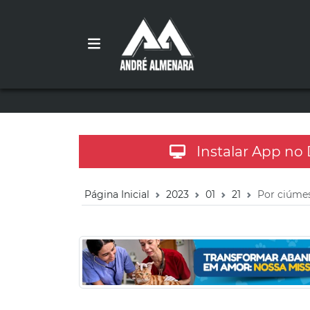
Instalar App no
Página Inicial
2023
01
21
Por ciúmes