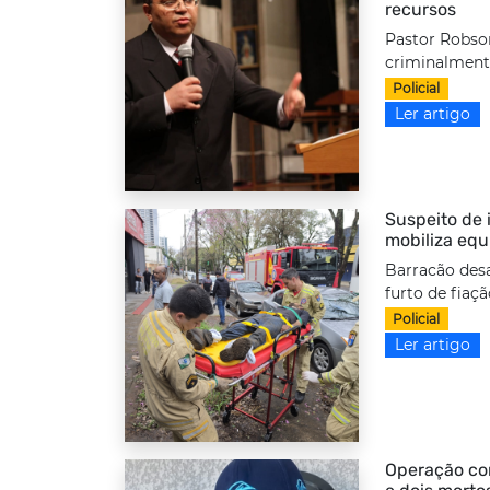
recursos
Pastor Robso
criminalmente
Policial
Ler artigo
Suspeito de i
mobiliza equ
Barracão desa
furto de fiaç
Policial
Ler artigo
Operação com