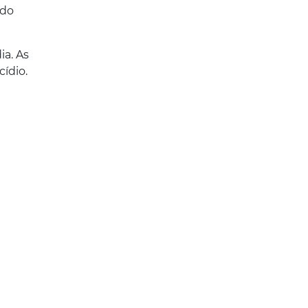
ado
ia. As
ídio.