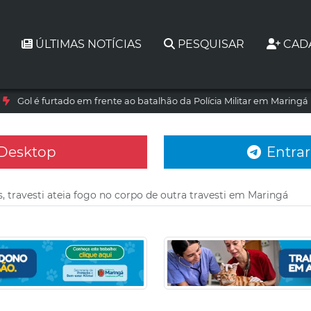
ÚLTIMAS NOTÍCIAS
PESQUISAR
CAD
Gol é furtado em frente ao batalhão da Polícia Militar em Maringá
 Desktop
Entrar
, travesti ateia fogo no corpo de outra travesti em Maringá