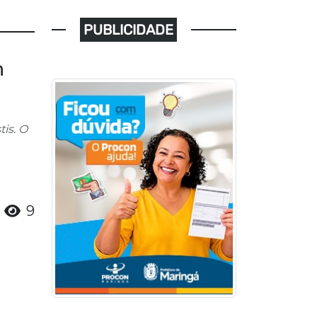
PUBLICIDADE
m
is. O
9