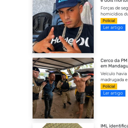
e dois morto
Forças de seg
homicídios d
Policial
Ler artigo
Cerco da PM 
em Mandag
Veículo havia
madrugada e f
Policial
Ler artigo
IML identifi