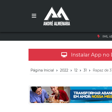
IML i
Instalar App no
Página Inicial
2022
12
31
Rapaz de 3