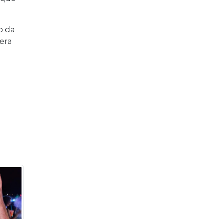
o da
era