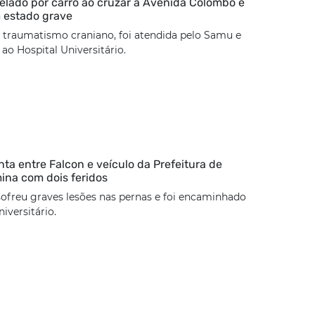
lado por carro ao cruzar a Avenida Colombo é
 estado grave
 traumatismo craniano, foi atendida pelo Samu e
o Hospital Universitário.
nta entre Falcon e veículo da Prefeitura de
mina com dois feridos
sofreu graves lesões nas pernas e foi encaminhado
iversitário.