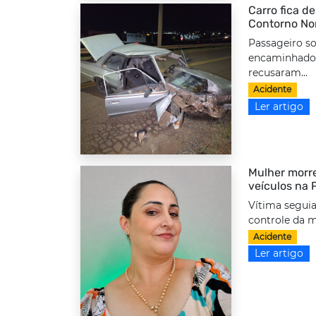
Carro fica d
Contorno No
Passageiro so
encaminhado 
recusaram...
Acidente
Ler artigo
Mulher morre
veículos na
Vítima seguia
controle da m
Acidente
Ler artigo