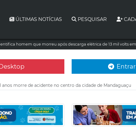
ÚLTIMAS NOTÍCIAS
PESQUISAR
CAD
dentifica homem que morreu após descarga elétrica de 13 mil volts e
 Desktop
Entrar
1 anos morre de acidente no centro da cidade de Mandaguaçu