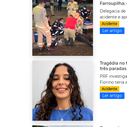
Farroupilha;
Delegacia de 
acidente e ap
Acidente
Ler artigo
Tragédia no 
três paradas
PRF investiga
Fiorino teria
Acidente
Ler artigo