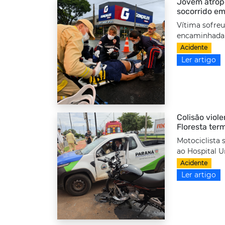
Jovem atrope
socorrido em
Vítima sofreu
encaminhada a
Acidente
Ler artigo
Colisão viole
Floresta ter
Motociclista 
ao Hospital Un
Acidente
Ler artigo