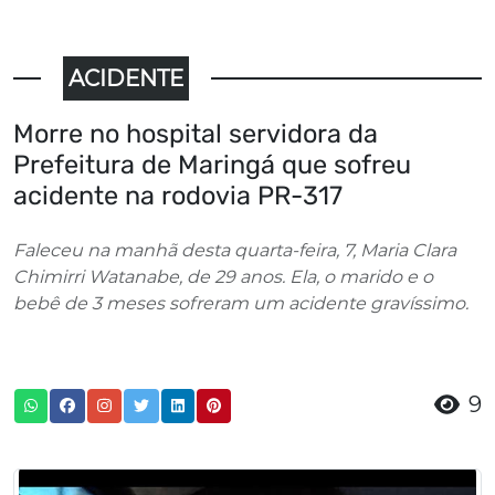
ACIDENTE
Morre no hospital servidora da
Prefeitura de Maringá que sofreu
acidente na rodovia PR-317
Faleceu na manhã desta quarta-feira, 7, Maria Clara
Chimirri Watanabe, de 29 anos. Ela, o marido e o
bebê de 3 meses sofreram um acidente gravíssimo.
9