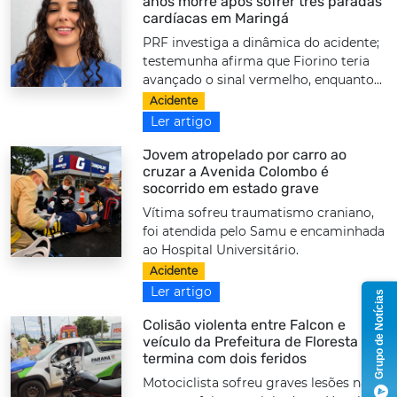
anos morre após sofrer três paradas
cardíacas em Maringá
PRF investiga a dinâmica do acidente;
testemunha afirma que Fiorino teria
avançado o sinal vermelho, enquanto...
Acidente
Ler artigo
Jovem atropelado por carro ao
cruzar a Avenida Colombo é
socorrido em estado grave
Vítima sofreu traumatismo craniano,
foi atendida pelo Samu e encaminhada
ao Hospital Universitário.
Acidente
Ler artigo
Grupo de Notícias
Colisão violenta entre Falcon e
veículo da Prefeitura de Floresta
termina com dois feridos
Motociclista sofreu graves lesões nas