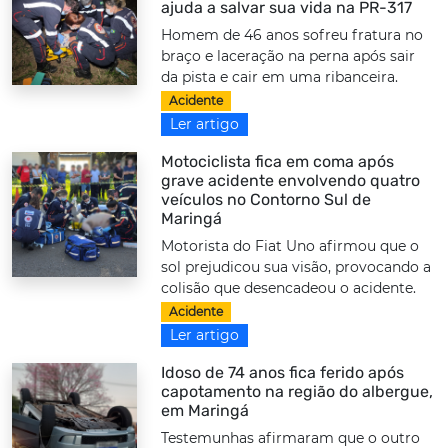
ajuda a salvar sua vida na PR-317
Homem de 46 anos sofreu fratura no
braço e laceração na perna após sair
da pista e cair em uma ribanceira.
Acidente
Ler artigo
Motociclista fica em coma após
grave acidente envolvendo quatro
veículos no Contorno Sul de
Maringá
Motorista do Fiat Uno afirmou que o
sol prejudicou sua visão, provocando a
colisão que desencadeou o acidente.
Acidente
Ler artigo
Idoso de 74 anos fica ferido após
capotamento na região do albergue,
em Maringá
Testemunhas afirmaram que o outro