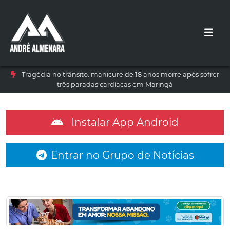
Tragédia no trânsito: manicure de 18 anos morre após sofrer
três paradas cardíacas em Maringá
Instalar App Android
Entrar no Grupo de Notícias