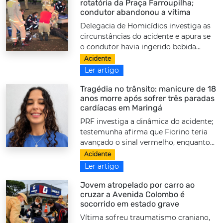
rotatória da Praça Farroupilha;
condutor abandonou a vítima
Delegacia de Homicídios investiga as
circunstâncias do acidente e apura se
o condutor havia ingerido bebida...
Acidente
Ler artigo
Tragédia no trânsito: manicure de 18
anos morre após sofrer três paradas
cardíacas em Maringá
PRF investiga a dinâmica do acidente;
testemunha afirma que Fiorino teria
avançado o sinal vermelho, enquanto...
Acidente
Ler artigo
Jovem atropelado por carro ao
cruzar a Avenida Colombo é
socorrido em estado grave
Vítima sofreu traumatismo craniano,